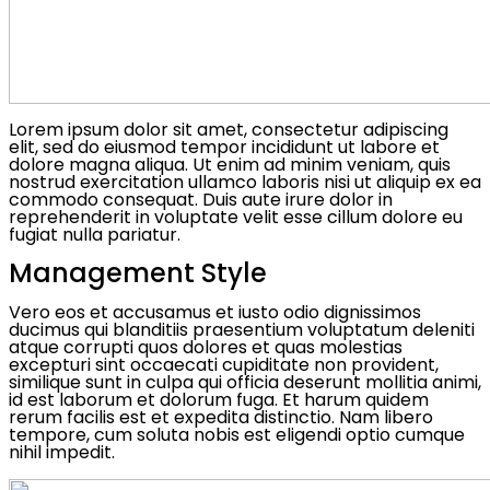
Lorem ipsum dolor sit amet, consectetur adipiscing
elit, sed do eiusmod tempor incididunt ut labore et
dolore magna aliqua. Ut enim ad minim veniam, quis
nostrud exercitation ullamco laboris nisi ut aliquip ex ea
commodo consequat. Duis aute irure dolor in
reprehenderit in voluptate velit esse cillum dolore eu
fugiat nulla pariatur.
Management Style
Vero eos et accusamus et iusto odio dignissimos
ducimus qui blanditiis praesentium voluptatum deleniti
atque corrupti quos dolores et quas molestias
excepturi sint occaecati cupiditate non provident,
similique sunt in culpa qui officia deserunt mollitia animi,
id est laborum et dolorum fuga. Et harum quidem
rerum facilis est et expedita distinctio. Nam libero
tempore, cum soluta nobis est eligendi optio cumque
nihil impedit.