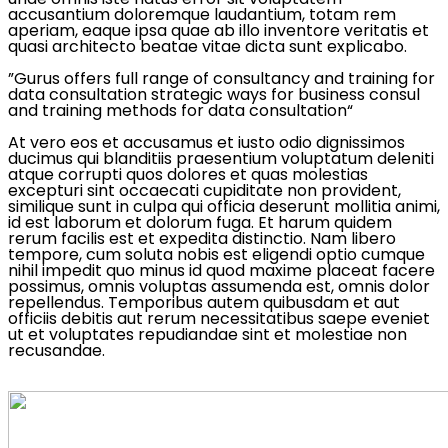
accusantium doloremque laudantium, totam rem
aperiam, eaque ipsa quae ab illo inventore veritatis et
quasi architecto beatae vitae dicta sunt explicabo.
”Gurus offers full range of consultancy and training for
data consultation strategic ways for business consul
and training methods for data consultation“
At vero eos et accusamus et iusto odio dignissimos
ducimus qui blanditiis praesentium voluptatum deleniti
atque corrupti quos dolores et quas molestias
excepturi sint occaecati cupiditate non provident,
similique sunt in culpa qui officia deserunt mollitia animi,
id est laborum et dolorum fuga. Et harum quidem
rerum facilis est et expedita distinctio. Nam libero
tempore, cum soluta nobis est eligendi optio cumque
nihil impedit quo minus id quod maxime placeat facere
possimus, omnis voluptas assumenda est, omnis dolor
repellendus. Temporibus autem quibusdam et aut
officiis debitis aut rerum necessitatibus saepe eveniet
ut et voluptates repudiandae sint et molestiae non
recusandae.