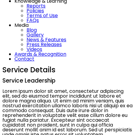
Knowledge & Learning
Reports
Policies
Terms of Use
FAQs
Media
Blog
Gallery
News & Features
Press Releases
Videos
Awards & Recognition
Contact
Service Details
Service Leadership
Lorem ipsum dolor sit amet, consectetur adipiscing
elit, sed do eiusmod tempor incididunt ut labore et
dolore magna aliqua. Ut enim ad minim veniam, quis
nostrud exercitation ullamco laboris nisi ut aliquip ex ea
commodo consequat. Duis aute irure dolor in
reprehenderit in voluptate velit esse cillum dolore eu
fugiat nulla pariatur. Excepteur sint occaecat
cupidatat non proident, sunt in culpa qui officia
deserunt mollit anim id est laborum. Sed ut perspiciatis
unde omnis iste natus error sit voluptatem