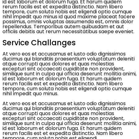
id est laborum et dolorum fuga. Et harum quidem
rerum facilis est et expedita distinctio. Nam libero
tempore, cum soluta nobis est eligendi optio cumque
nihil impedit quo minus id quod maxime placeat facere
possimus, omnis voluptas assumenda est, omnis dolor
repellendus. Temporibus autem quibusdam et aut
officiis debitis aut rerum necessitatibus saepe eveniet.
Service Challanges
At vero eos et accusamus et iusto odio dignissimos
ducimus qui blanditiis praesentium voluptatum deleniti
atque corrupti quos dolores et quas molestias
excepturi sint occaecati cupiditate non provident,
similique sunt in culpa qui officia deserunt mollitia animi,
id est laborum et dolorum fuga. Et harum quidem
rerum facilis est et expedita distinctio. Nam libero
tempore, cum soluta nobis est eligendi optio cumque
nihil impedit quo minus.
At vero eos et accusamus et iusto odio dignissimos
ducimus qui blanditiis praesentium voluptatum deleniti
atque corrupti quos dolores et quas molestias
excepturi sint occaecati cupiditate non provident,
similique sunt in culpa qui officia deserunt mollitia animi,
id est laborum et dolorum fuga. Et harum quidem
rerum facilis est et expedita distinctio. Nam libero
tempore, cum soluta nobis est eligendi.