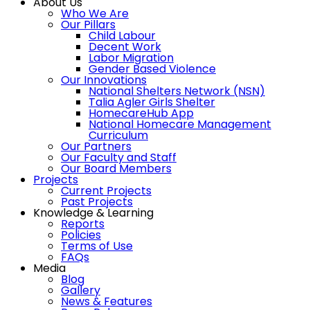
About Us
Who We Are
Our Pillars
Child Labour
Decent Work
Labor Migration
Gender Based Violence
Our Innovations
National Shelters Network (NSN)
Talia Agler Girls Shelter
HomecareHub App
National Homecare Management
Curriculum
Our Partners
Our Faculty and Staff
Our Board Members
Projects
Current Projects
Past Projects
Knowledge & Learning
Reports
Policies
Terms of Use
FAQs
Media
Blog
Gallery
News & Features