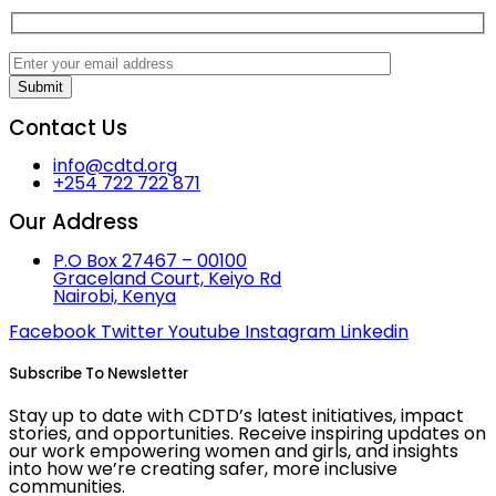
Submit
Contact Us
info@cdtd.org
+254 722 722 871
Our Address
P.O Box 27467 – 00100
Graceland Court, Keiyo Rd
Nairobi, Kenya
Facebook
Twitter
Youtube
Instagram
Linkedin
Subscribe To Newsletter
Stay up to date with CDTD’s latest initiatives, impact
stories, and opportunities. Receive inspiring updates on
our work empowering women and girls, and insights
into how we’re creating safer, more inclusive
communities.